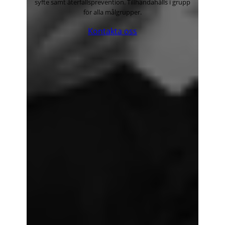
syfte samt återfallsprevention. Tillhandahålls i grupp
för alla målgrupper.
Kontakta oss