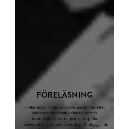
FÖRELÄSNING
Föreläsning om medberoende, gängkriminalitet,
beroendeproblematik eller ekonomisk
dysfunktionalitet i hopp om att sprida
medvetenhet, ge konkreta redskap i förebyggande