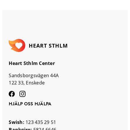
HEART STHLM
Heart Sthlm Center
Sandsborgsvägen 44A
122 33, Enskede
HJÄLP OSS HJÄLPA
Swish:
123 435 29 51
Bankgiro:
5824-6646